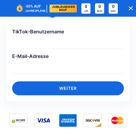
|
-50%
AUF
0
0
0
JUBILÄUMSVER
KAUF
JAHRESPLÄNE
HR
MIN
SEC
TikTok-Benutzername
E-Mail-Adresse
WEITER