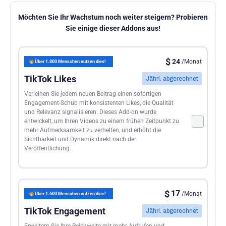
Möchten Sie Ihr Wachstum noch weiter steigern? Probieren
Sie einige dieser Addons aus!
$
24
/Monat
Über 1.800 Menschen nutzen dies!
TikTok Likes
Jährl. abgerechnet
Verleihen Sie jedem neuen Beitrag einen sofortigen
Engagement-Schub mit konsistenten Likes, die Qualität
und Relevanz signalisieren. Dieses Add-on wurde
entwickelt, um Ihren Videos zu einem frühen Zeitpunkt zu
mehr Aufmerksamkeit zu verhelfen, und erhöht die
Sichtbarkeit und Dynamik direkt nach der
Veröffentlichung.
$
17
/Monat
Über 1.600 Menschen nutzen dies!
TikTok Engagement
Jährl. abgerechnet
Erweitern Sie Ihre Reichweite mit mehr Aufrufen und