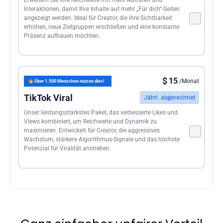
Interaktionen, damit Ihre Inhalte auf mehr „Für dich“-Seiten
angezeigt werden. Ideal für Creator, die ihre Sichtbarkeit
erhöhen, neue Zielgruppen erschließen und eine konstante
Präsenz aufbauen möchten.
$
15
/Monat
Über 1.500 Menschen nutzen dies!
TikTok Viral
Jährl. abgerechnet
Unser leistungsstärkstes Paket, das verbesserte Likes und
Views kombiniert, um Reichweite und Dynamik zu
maximieren. Entwickelt für Creator, die aggressives
Wachstum, stärkere Algorithmus-Signale und das höchste
Potenzial für Viralität anstreben.