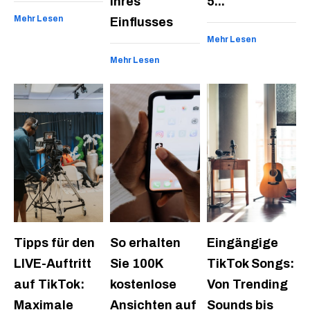
Ihres
5...
Mehr Lesen
Einflusses
Mehr Lesen
Mehr Lesen
Tipps für den
So erhalten
Eingängige
LIVE-Auftritt
Sie 100K
TikTok Songs:
auf TikTok:
kostenlose
Von Trending
Maximale
Ansichten auf
Sounds bis