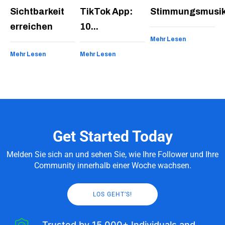
Sichtbarkeit
TikTok App:
Stimmungsmusi
erreichen
10...
Mehr Lesen
Mehr Lesen
Mehr Lesen
Get Started Today
Melden Sie sich an und sehen Sie, wie Ihre Follower und Ihre
Community innerhalb einer Woche wachsen.
LOS GEHT’S!
Trusted by 15,000+ Individuals and