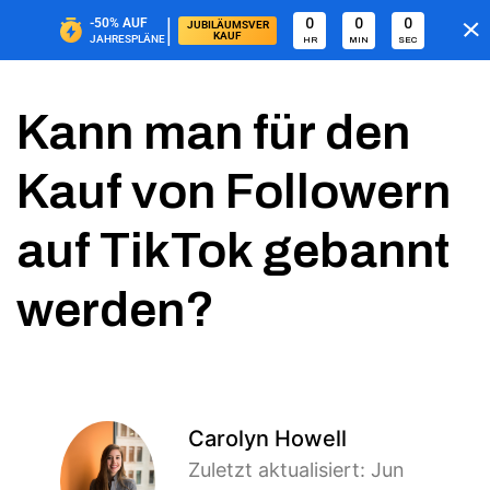
|
-50%
AUF
0
0
0
JUBILÄUMSVER
KAUF
JAHRESPLÄNE
HR
MIN
SEC
Kann man für den
Kauf von Followern
auf TikTok gebannt
werden?
Carolyn Howell
Zuletzt aktualisiert: Jun