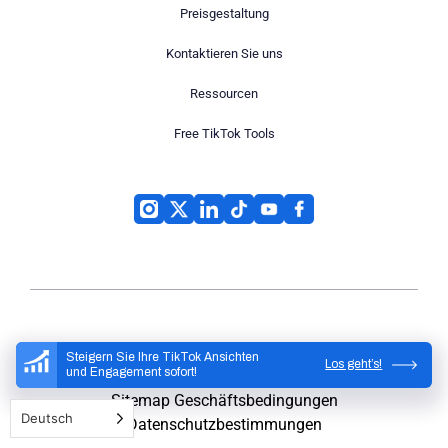
Preisgestaltung
Kontaktieren Sie uns
Ressourcen
Free TikTok Tools
High Social
© 2026
Steigern Sie Ihre TikTok Ansichten
Los geht’s!
und Engagement sofort!
Sitemap
Geschäftsbedingungen
Deutsch
Datenschutzbestimmungen