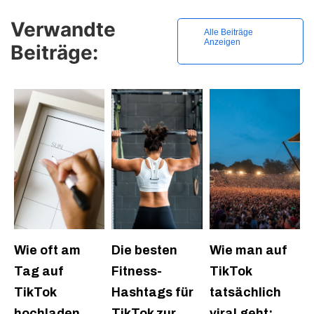
Verwandte
Alle Beiträge
Anzeigen
Beiträge:
Wie oft am
Die besten
Wie man auf
Tag auf
Fitness-
TikTok
TikTok
Hashtags für
tatsächlich
hochladen,
TikTok zur
viral geht: