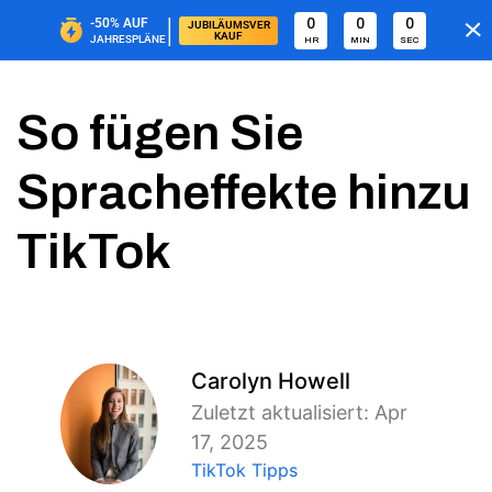
|
-50%
AUF
0
0
0
JUBILÄUMSVER
KAUF
JAHRESPLÄNE
HR
MIN
SEC
So fügen Sie
Spracheffekte hinzu
TikTok
Carolyn Howell
Zuletzt aktualisiert: Apr
17, 2025
TikTok Tipps