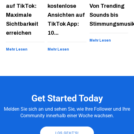
auf TikTok:
kostenlose
Von Trending
Maximale
Ansichten auf
Sounds bis
Sichtbarkeit
TikTok App:
Stimmungsmusi
erreichen
10...
Mehr Lesen
Mehr Lesen
Mehr Lesen
Get Started Today
Melden Sie sich an und sehen Sie, wie Ihre Follower und Ihre
Community innerhalb einer Woche wachsen.
LOS GEHT’S!