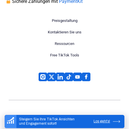
Sichere Zahlungen mit
PaymentKit
Preisgestaltung
Kontaktieren Sie uns
Ressourcen
Free TikTok Tools
High Social
© 2026
Steigern Sie Ihre TikTok Ansichten
Los geht’s!
und Engagement sofort!