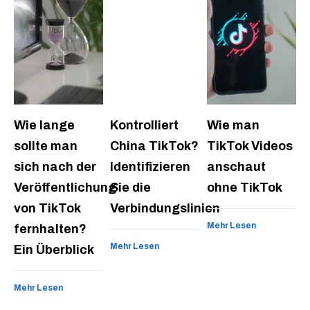
Wie lange
Kontrolliert
Wie man
sollte man
China TikTok?
TikTok Videos
sich nach der
Identifizieren
anschaut
Veröffentlichung
Sie die
ohne TikTok
von TikTok
Verbindungslinien
Mehr Lesen
fernhalten?
Mehr Lesen
Ein Überblick
Mehr Lesen