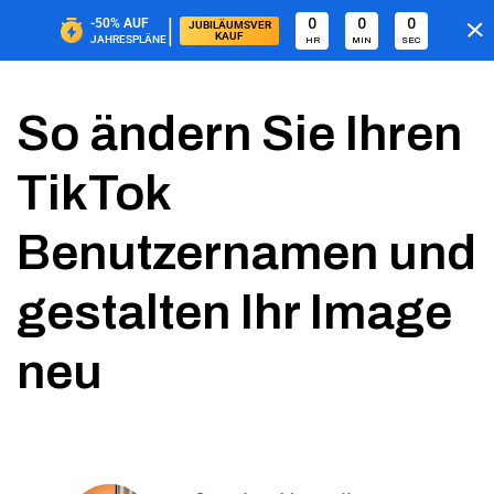
|
-50%
AUF
0
0
0
JUBILÄUMSVER
KAUF
JAHRESPLÄNE
HR
MIN
SEC
So ändern Sie Ihren
TikTok
Benutzernamen und
gestalten Ihr Image
neu