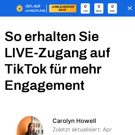
|
-50%
AUF
0
0
0
JUBILÄUMSVER
KAUF
JAHRESPLÄNE
HR
MIN
SEC
So erhalten Sie
LIVE-Zugang auf
TikTok für mehr
Engagement
Carolyn Howell
Zuletzt aktualisiert: Apr