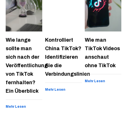
Wie lange
Kontrolliert
Wie man
sollte man
China TikTok?
TikTok Videos
sich nach der
Identifizieren
anschaut
Veröffentlichung
Sie die
ohne TikTok
von TikTok
Verbindungslinien
Mehr Lesen
fernhalten?
Mehr Lesen
Ein Überblick
Mehr Lesen