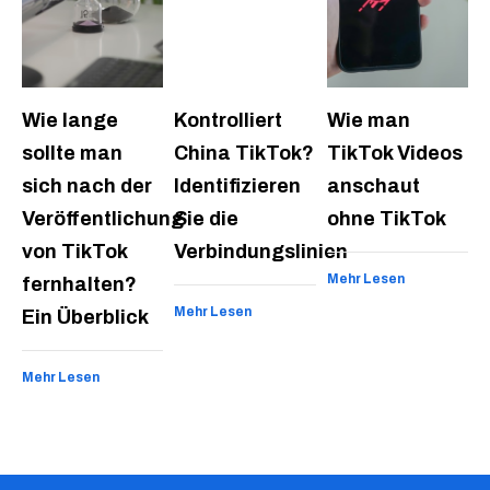
Wie lange
Kontrolliert
Wie man
sollte man
China TikTok?
TikTok Videos
sich nach der
Identifizieren
anschaut
Veröffentlichung
Sie die
ohne TikTok
von TikTok
Verbindungslinien
Mehr Lesen
fernhalten?
Mehr Lesen
Ein Überblick
Mehr Lesen