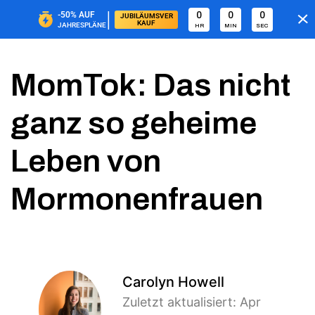
|
-50%
AUF
0
0
0
JUBILÄUMSVER
KAUF
JAHRESPLÄNE
HR
MIN
SEC
MomTok: Das nicht
ganz so geheime
Leben von
Mormonenfrauen
Carolyn Howell
Zuletzt aktualisiert: Apr