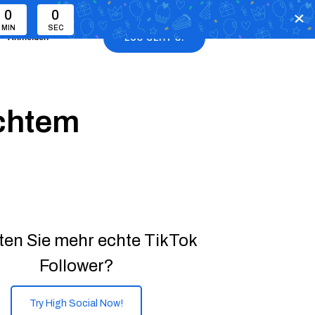
0
0
MIN
SEC
Anmelden
LOS GEHT’S!
echtem
en Sie mehr echte TikTok
Follower?
Try High Social Now!