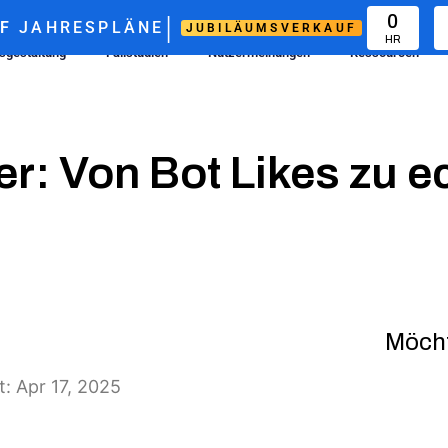
|
0
F
JAHRESPLÄNE
JUBILÄUMSVERKAUF
HR
isgestaltung
Fallstudien
Nutzermeinungen
Ressourcen
er: Von Bot Likes zu 
Möcht
rt: Apr 17, 2025