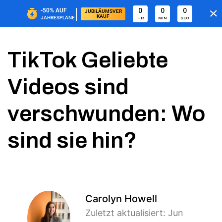
|
-50%
AUF
0
0
0
JUBILÄUMSVER
KAUF
JAHRESPLÄNE
HR
MIN
SEC
TikTok Geliebte
Videos sind
verschwunden: Wo
sind sie hin?
Carolyn Howell
Zuletzt aktualisiert: Jun