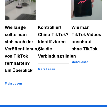
Wie lange
Kontrolliert
Wie man
sollte man
China TikTok?
TikTok Videos
sich nach der
Identifizieren
anschaut
Veröffentlichung
Sie die
ohne TikTok
von TikTok
Verbindungslinien
Mehr Lesen
fernhalten?
Mehr Lesen
Ein Überblick
Mehr Lesen