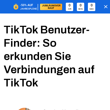
|
-50%
AUF
0
0
0
JUBILÄUMSVER
KAUF
JAHRESPLÄNE
HR
MIN
SEC
TikTok Benutzer-
Finder: So
erkunden Sie
Verbindungen auf
TikTok