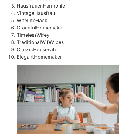
HausfrauenHarmonie
VintageHausfrau
WifeLifeHack
GracefulHomemaker
TimelessWifey
TraditionalWifeVibes
ClassicHousewife
ElegantHomemaker