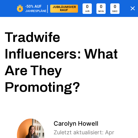
|
-50%
AUF
0
0
0
JUBILÄUMSVER
KAUF
JAHRESPLÄNE
HR
MIN
SEC
Tradwife
Influencers: What
Are They
Promoting?
Carolyn Howell
Zuletzt aktualisiert: Apr