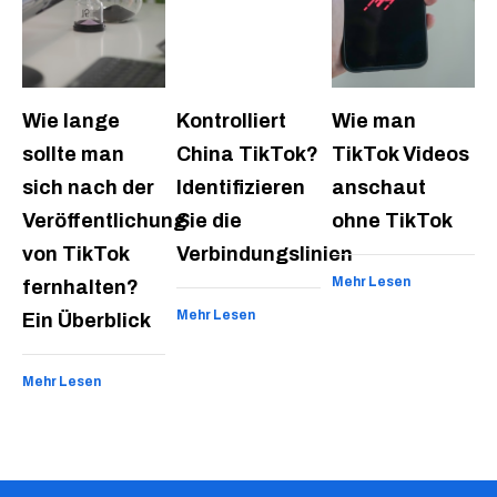
Wie lange
Kontrolliert
Wie man
sollte man
China TikTok?
TikTok Videos
sich nach der
Identifizieren
anschaut
Veröffentlichung
Sie die
ohne TikTok
von TikTok
Verbindungslinien
Mehr Lesen
fernhalten?
Mehr Lesen
Ein Überblick
Mehr Lesen