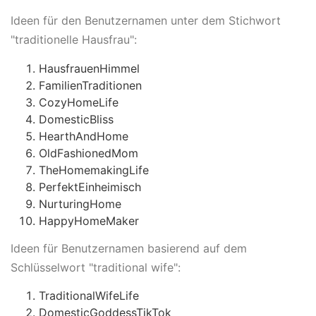
Ideen für den Benutzernamen unter dem Stichwort
"traditionelle Hausfrau":
HausfrauenHimmel
FamilienTraditionen
CozyHomeLife
DomesticBliss
HearthAndHome
OldFashionedMom
TheHomemakingLife
PerfektEinheimisch
NurturingHome
HappyHomeMaker
Ideen für Benutzernamen basierend auf dem
Schlüsselwort "traditional wife":
TraditionalWifeLife
DomesticGoddessTikTok