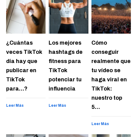
¿Cuántas
Los mejores
Cómo
veces TikTok
hashtags de
conseguir
día hay que
fitness para
realmente que
publicar en
TikTok
tu vídeo se
TikTok
potenciar tu
haga viral en
para…?
influencia
TikTok:
nuestro top
Leer Más
Leer Más
5…
Leer Más