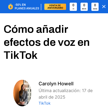
|
-50%
EN
0
0
0
VENTA DE 
ANIVERSARIO
PLANES ANUALES
H
MIN
SEG
Cómo añadir
efectos de voz en
TikTok
Carolyn Howell
Última actualización: 17 de
abril de 2025
TikTok