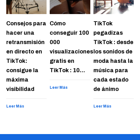
Consejos para
Cómo
TikTok
hacer una
conseguir 100
pegadizas
retransmisión
000
TikTok : desde
en directo en
visualizaciones
los sonidos de
TikTok:
gratis en
moda hasta la
consigue la
TikTok : 10…
música para
máxima
cada estado
Leer Más
visibilidad
de ánimo
Leer Más
Leer Más