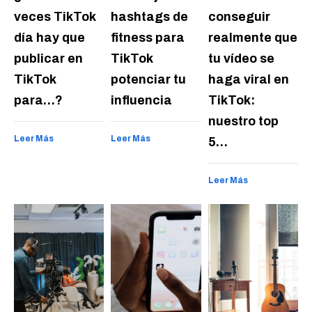
veces TikTok
hashtags de
conseguir
día hay que
fitness para
realmente que
publicar en
TikTok
tu vídeo se
TikTok
potenciar tu
haga viral en
para…?
influencia
TikTok:
nuestro top
Leer Más
Leer Más
5…
Leer Más