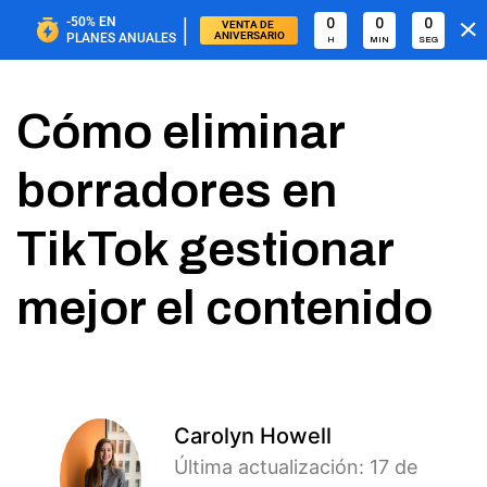
|
-50%
EN
0
0
0
VENTA DE 
ANIVERSARIO
PLANES ANUALES
H
MIN
SEG
Cómo eliminar
borradores en
TikTok gestionar
mejor el contenido
Carolyn Howell
Última actualización: 17 de