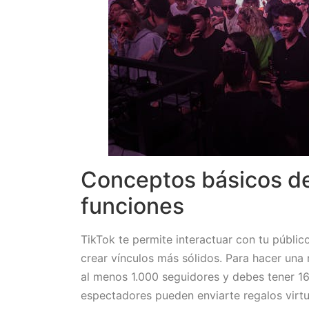
Conceptos básicos de 
funciones
TikTok te permite interactuar con tu públic
crear vínculos más sólidos. Para hacer una 
al menos 1.000 seguidores y debes tener 16
espectadores pueden enviarte regalos virt