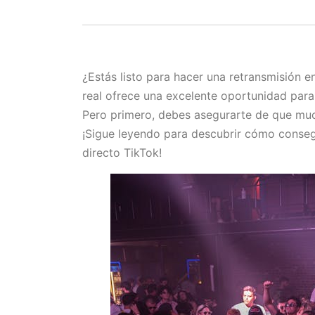
¿Estás listo para hacer una retransmisión 
real ofrece una excelente oportunidad para 
Pero primero, debes asegurarte de que muc
¡Sigue leyendo para descubrir cómo conseg
directo TikTok!