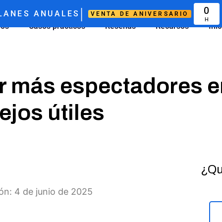
|
0
LANES ANUALES
VENTA DE ANIVERSARIO
H
ios
Casos prácticos
Reseñas
Recursos
Ini
 más espectadores en
ejos útiles
¿Qu
ión: 4 de junio de 2025