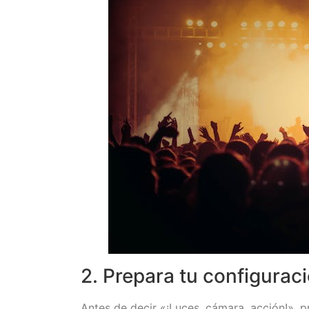
2. Prepara tu configuraci
Antes de decir «¡Luces, cámara, acción!», pr