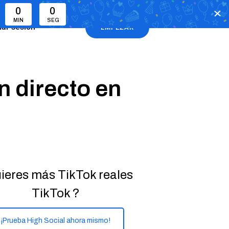
0
0
MIN
SEG
ciar sesión
EMPEZAR
 directo en
ieres más TikTok reales
TikTok ?
¡Prueba High Social ahora mismo!