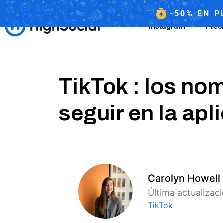
-50%
EN
P
Instagram
Prec
TikTok : los no
seguir en la apl
Carolyn Howell
Última actualizac
TikTok