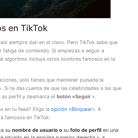
s en TikTok
si siempre dan en el clavo. Pero TikTok sabe que
fatiga de contenido. Si empiezas a seguir a
el algoritmo incluya otros nombres famosos en la
.
ciones, solo tienes que mantener pulsada la
». Si te das cuenta de que las celebridades a las que
a su perfil y desmarca el
botón «Seguir
».
s en tu feed? Elige la
opción «Bloquear
». A
 a famosos en TikTok:
oca su
nombre de usuario o
su
foto de perfil
en una
r»
situado en la esquina superior derecha y, a