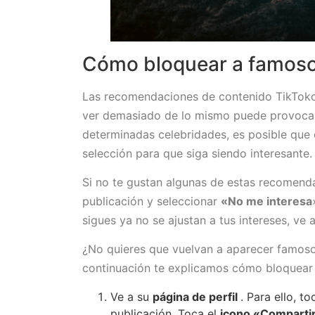
Cómo bloquear a famoso
Las recomendaciones de contenido TikTokca
ver demasiado de lo mismo puede provocar 
determinadas celebridades, es posible que 
selección para que siga siendo interesante
Si no te gustan algunas de estas recomenda
publicación y seleccionar
«No me interesa
sigues ya no se ajustan a tus intereses, ve 
¿No quieres que vuelvan a aparecer famoso
continuación te explicamos cómo bloquear
Ve a su
página de perfil
. Para ello, t
publicación. Toca el
icono «Comparti