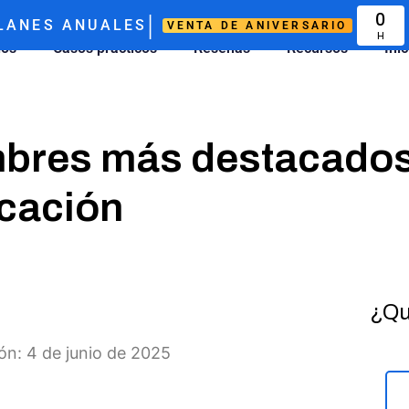
|
0
LANES ANUALES
VENTA DE ANIVERSARIO
H
ios
Casos prácticos
Reseñas
Recursos
Ini
mbres más destacados
icación
¿Qu
ión: 4 de junio de 2025