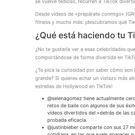
se vuelve tedioso, recurren a TikTok diverti
Desde vídeos de «prepárate conmigo» (GRW
fitness y mucho más: ¡descubramos qué Tik
¿Qué está haciendo tu Ti
¿No te gustaría ver a esas celebridades qu
comportándose de forma divertida en Tik
¿Te pica la curiosidad por saber cómo son 
grande? Si quieres echar un vistazo más all
estrellas de Hollywood en TikTok!
@selenagomez tiene actualmente cerca
retos de baile con algunos de sus éx
vídeos divertidos del «detrás de las 
probada eficacia.
@justinbieber comparte con sus 27 mi
cotidiana, en las que suele aparecer