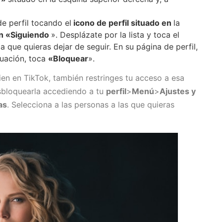
e perfil tocando el
icono de perfil situado en
la
n «Siguiendo
». Desplázate por la lista y toca el
a que quieras dejar de seguir. En su página de perfil,
nuación, toca
«Bloquear
».
en en TikTok, también restringes tu acceso a esa
sbloquearla accediendo a tu
perfil
>
Menú
>
Ajustes y
as
. Selecciona a las personas a las que quieras