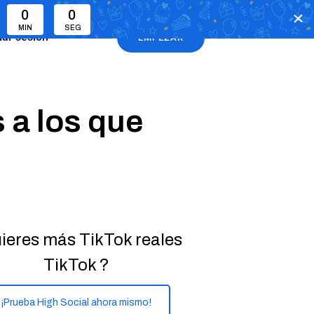
0
0
MIN
SEG
ciar sesión
EMPEZAR
 a los que
ieres más TikTok reales
TikTok ?
¡Prueba High Social ahora mismo!