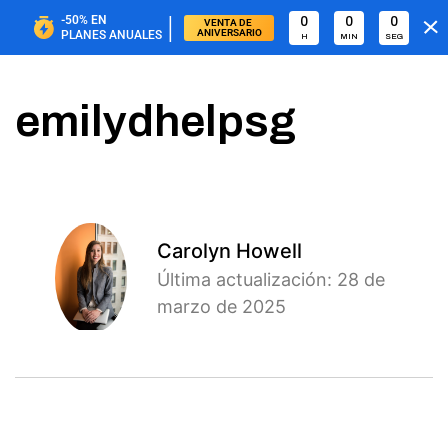
|
-50%
EN
0
0
0
VENTA DE 
ANIVERSARIO
PLANES ANUALES
H
MIN
SEG
emilydhelpsg
Carolyn Howell
Última actualización: 28 de
marzo de 2025