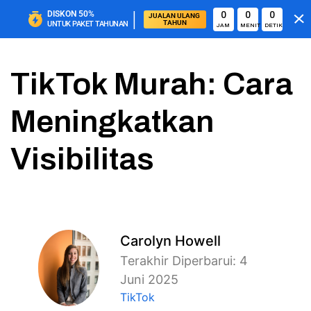
|
DISKON
50%
0
0
0
JUALAN ULANG 
TAHUN
UNTUK PAKET TAHUNAN
JAM
MENIT
DETIK
TikTok Murah: Cara
Meningkatkan
Visibilitas
Carolyn Howell
Terakhir Diperbarui: 4
Juni 2025
TikTok