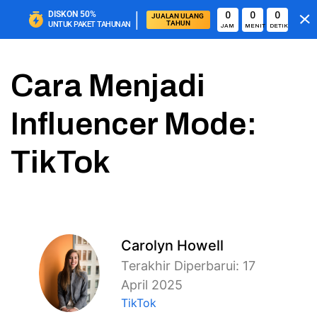
|
DISKON
50%
0
0
0
JUALAN ULANG 
TAHUN
UNTUK PAKET TAHUNAN
JAM
MENIT
DETIK
Cara Menjadi
Influencer Mode:
TikTok
Carolyn Howell
Terakhir Diperbarui: 17
April 2025
TikTok