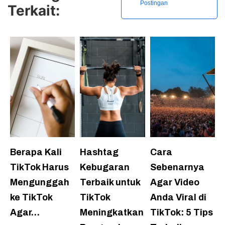
Postingan
Terkait:
Berapa Kali
Hashtag
Cara
TikTok Harus
Kebugaran
Sebenarnya
Mengunggah
Terbaik untuk
Agar Video
ke TikTok
TikTok
Anda Viral di
Agar…
Meningkatkan
TikTok: 5 Tips