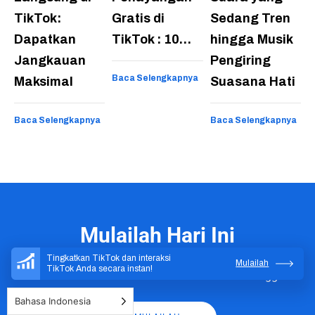
TikTok:
Gratis di
Sedang Tren
Dapatkan
TikTok : 10…
hingga Musik
Jangkauan
Pengiring
Baca Selengkapnya
Maksimal
Suasana Hati
Baca Selengkapnya
Baca Selengkapnya
Mulailah Hari Ini
Tingkatkan TikTok dan interaksi
Daftar sekarang dan saksikan jumlah pengikut serta
Mulailah
TikTok Anda secara instan!
komunitas Anda bertambah dalam waktu 1 minggu.
Bahasa Indonesia