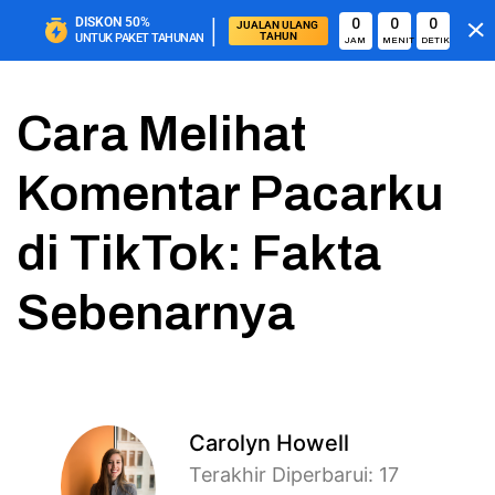
|
DISKON
50%
0
0
0
JUALAN ULANG 
TAHUN
UNTUK PAKET TAHUNAN
JAM
MENIT
DETIK
Cara Melihat
Komentar Pacarku
di TikTok: Fakta
Sebenarnya
Carolyn Howell
Terakhir Diperbarui: 17