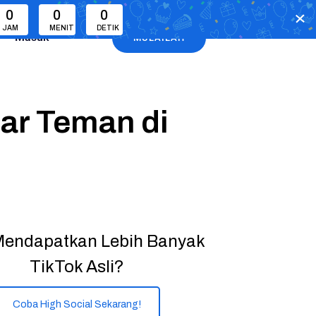
0
0
0
JAM
MENIT
DETIK
Masuk
MULAILAH
ar Teman di
Mendapatkan Lebih Banyak
TikTok Asli?
Coba High Social Sekarang!