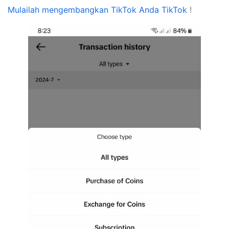
Mulailah mengembangkan TikTok Anda TikTok
!