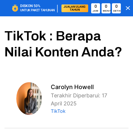
|
DISKON
50%
0
0
0
JUALAN ULANG 
TAHUN
UNTUK PAKET TAHUNAN
JAM
MENIT
DETIK
TikTok : Berapa
Nilai Konten Anda?
Carolyn Howell
Terakhir Diperbarui: 17
April 2025
TikTok