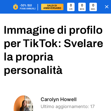
|
0
0
0
-50%
SUI
SALDI DI 
ANNIVERSARIO
PIANI ANNUALI
HR
MIN
SEC.
Immagine di profilo
per TikTok: Svelare
la propria
personalità
Carolyn Howell
Ultimo aggiornamento: 17