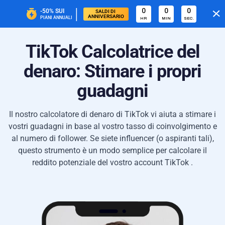
|
0
0
0
-50%
SUI
SALDI DI 
ANNIVERSARIO
PIANI ANNUALI
HR
MIN
SEC.
TikTok Calcolatrice del
denaro: Stimare i propri
guadagni
Il nostro calcolatore di denaro di TikTok vi aiuta a stimare i
vostri guadagni in base al vostro tasso di coinvolgimento e
al numero di follower. Se siete influencer (o aspiranti tali),
questo strumento è un modo semplice per calcolare il
reddito potenziale del vostro account TikTok .