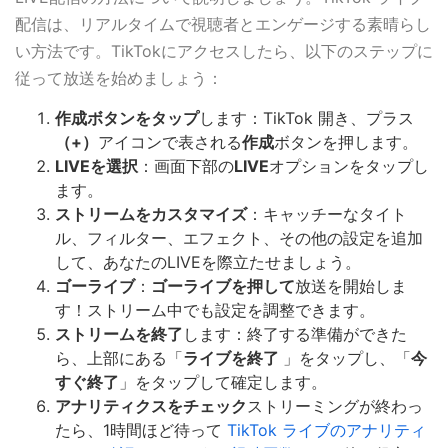
配信は、リアルタイムで視聴者とエンゲージする素晴らし
い方法です。TikTokにアクセスしたら、以下のステップに
従って放送を始めましょう：
作成ボタンをタップ
します：TikTok 開き、プラス
（+）
アイコンで表される
作成
ボタンを押します。
LIVEを選択
：画面下部の
LIVE
オプションをタップし
ます。
ストリームをカスタマイズ
：キャッチーなタイト
ル、フィルター、エフェクト、その他の設定を追加
して、あなたのLIVEを際立たせましょう。
ゴーライブ
：
ゴーライブを押して
放送を開始しま
す！ストリーム中でも設定を調整できます。
ストリームを終了
します：終了する準備ができた
ら、上部にある「
ライブを終了
」をタップし、「
今
すぐ終了
」をタップして確定します。
アナリティクスをチェック
ストリーミングが終わっ
たら、1時間ほど待って
TikTok ライブのアナリティ