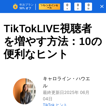
|
年次プラン
0
0
0
"バレンタインセ
ール
50%
オフ
0
分
秒
TikTokLIVE視聴者
を増やす方法：10の
便利なヒント
キャロライン・ハウエ
ル
最終更新日2025年 06月
04日
TikTok ヒント