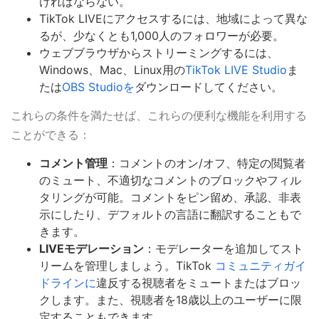
ければならない。
TikTok LIVEにアクセスするには、地域によって異な
るが、少なくとも1,000人のフォロワーが必要。
ウェブブラウザからストリーミングするには、
Windows、Mac、Linux用の
TikTok LIVE Studio
ま
たは
OBS Studioを
ダウンロードしてください。
これらの条件を満たせば、これらの便利な機能を利用する
ことができる：
コメント管理
：コメントのオン/オフ、特定の閲覧者
のミュート、不適切なコメントのブロックやフィル
タリングが可能。コメントをピン留め、承認、非表
示にしたり、デフォルトの言語に翻訳することもで
きます。
LIVEモデレーション
：モデレーターを追加してスト
リームを管理しましょう。TikTok
コミュニティガイ
ドラインに
違反する視聴者をミュートまたはブロッ
クします。また、視聴者を18歳以上のユーザーに限
定することもできます。