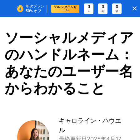
|
年次プラン
0
0
0
"バレンタインセ
ール
50%
オフ
0
分
秒
ソーシャルメディア
のハンドルネーム：
あなたのユーザー名
からわかること
キャロライン・ハウエ
ル
最終更新日2025年4月17