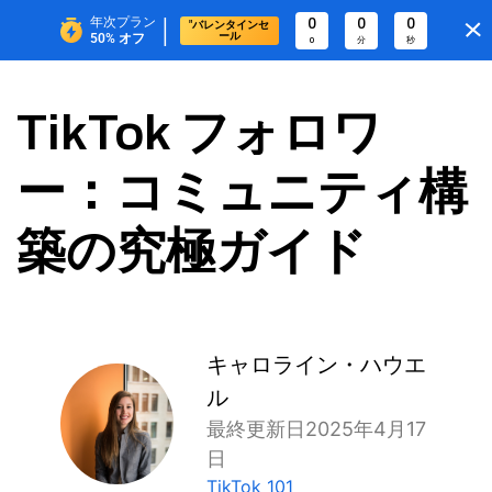
|
年次プラン
0
0
0
"バレンタインセ
ール
50%
オフ
0
分
秒
TikTok フォロワ
ー：コミュニティ構
築の究極ガイド
キャロライン・ハウエ
ル
最終更新日2025年4月17
日
TikTok 101