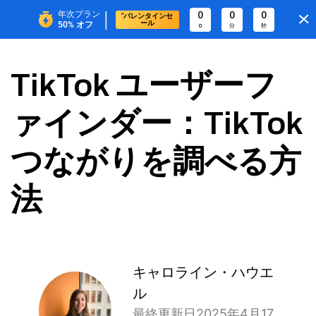
|
年次プラン
0
0
0
"バレンタインセ
ール
50%
オフ
0
分
秒
TikTok ユーザーフ
ァインダー：TikTok
つながりを調べる方
法
キャロライン・ハウエ
ル
最終更新日2025年4月17