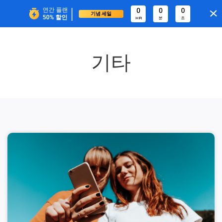
|
연간 플랜
0
0
0
기념 세일
50%
할인
HR
분
초
기타