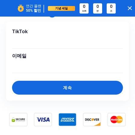
|
연간 플랜
0
0
0
기념 세일
50%
할인
HR
분
초
TikTok
이메일
계속