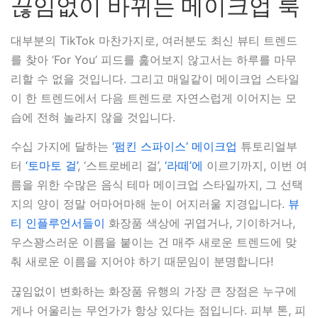
끊임없이 바뀌는 메이크업 룩
대부분의 TikTok 마찬가지로, 여러분도 최신 뷰티 트렌드
를 찾아 ‘For You’ 피드를 훑어보지 않고서는 하루를 마무
리할 수 없을 것입니다. 그리고 매일같이 메이크업 스타일
이 한 트렌드에서 다음 트렌드로 자연스럽게 이어지는 모
습에 전혀 놀라지 않을 것입니다.
수십 가지에 달하는
‘펌킨 스파이스’ 메이크업
튜토리얼부
터
‘토마토 걸’
, ‘스트로베리 걸’,
‘라떼’에
이르기까지, 이번 여
름을 위한 수많은 음식 테마 메이크업 스타일까지, 그 선택
지의 양이 정말 어마어마해 눈이 어지러울 지경입니다.
뷰
티 인플루언서들이
화장품 색상에 귀엽거나, 기이하거나,
우스꽝스러운 이름을 붙이는 건 매주 새로운 트렌드에 맞
춰 새로운 이름을 지어야 하기 때문임이 분명합니다!
끊임없이 변화하는 화장품 유행의 가장 큰 장점은 누구에
게나 어울리는 무언가가 항상 있다는 점입니다. 피부 톤, 피