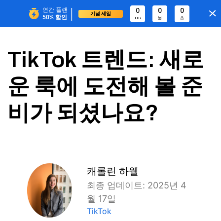
|
연간 플랜
0
0
0
기념 세일
50%
할인
HR
분
초
TikTok 트렌드: 새로
운 룩에 도전해 볼 준
비가 되셨나요?
캐롤린 하웰
최종 업데이트: 2025년 4
월 17일
TikTok