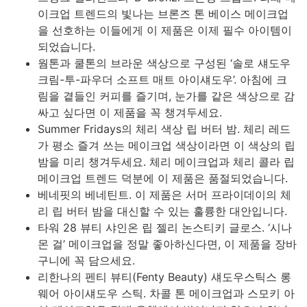
이크업 트렌드의 빛나는 브론즈 톤 베이스 메이크업
을 선호하는 이들에게 이 제품은 이제 필수 아이템이
되었습니다.
웜톤과 쿨톤의 브라운 색상으로 구성된 ‘솔로 섀도우
크림-투-파우더 소프트 매트 아이섀도우’. 아침에 크
림을 곁들인 커피를 즐기며, 눈가를 같은 색상으로 감
싸고 싶다면 이 제품을 꼭 챙겨두세요.
Summer Fridays의 체리 색상 립 버터 밤. 체리 레드
가 평소 즐겨 쓰는 메이크업 색상이라면 이 색상의 립
밤을 미리 챙겨두세요. 체리 메이크업과 체리 콜라 립
메이크업 트렌드 덕분에 이 제품은 품절되었습니다.
베네핏의 베네틴트. 이 제품은 서머 프라이데이의 체
리 립 버터 밤을 대신할 수 있는 훌륭한 대안입니다.
타워 28 뷰티 샤인온 립 젤리 논스티키 글로스. ‘시나
몬 걸’ 메이크업을 정말 좋아하신다면, 이 제품을 장바
구니에 꼭 담으세요.
리한나의 펜티 뷰티(Fenty Beauty) 섀도우스틱스 롱
웨어 아이섀도우 스틱. 차콜 톤 메이크업과 스모키 아