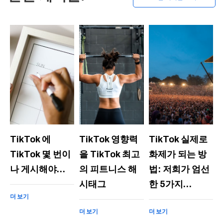
TikTok 에
TikTok 영향력
TikTok 실제로
TikTok 몇 번이
을 TikTok 최고
화제가 되는 방
나 게시해야…
의 피트니스 해
법: 저희가 엄선
시태그
한 5가지…
더 보기
더 보기
더 보기