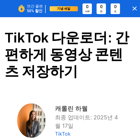
|
연간 플랜
0
0
0
기념 세일
50%
할인
HR
분
초
TikTok 다운로더: 간
편하게 동영상 콘텐
츠 저장하기
캐롤린 하웰
최종 업데이트: 2025년 4
월 17일
TikTok