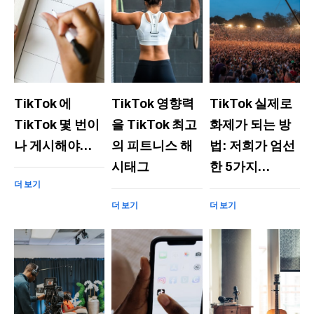
TikTok 에
TikTok 영향력
TikTok 실제로
TikTok 몇 번이
을 TikTok 최고
화제가 되는 방
나 게시해야…
의 피트니스 해
법: 저희가 엄선
시태그
한 5가지…
더 보기
더 보기
더 보기