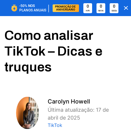
|
-50%
NOS
0
0
0
PROMOÇÃO DE 
ANIVERSÁRIO
PLANOS ANUAIS
HR
MIN
SEG
Como analisar
TikTok – Dicas e
truques
Carolyn Howell
Última atualização: 17 de
abril de 2025
TikTok