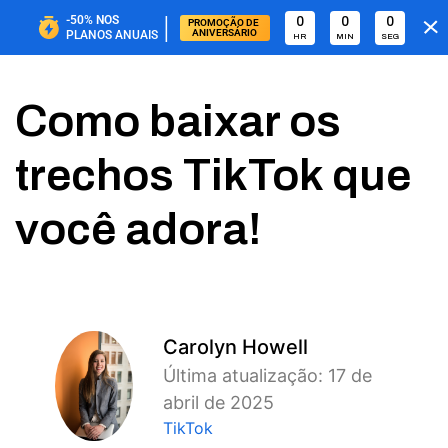
|
-50%
NOS
0
0
0
PROMOÇÃO DE 
ANIVERSÁRIO
PLANOS ANUAIS
HR
MIN
SEG
Como baixar os
trechos TikTok que
você adora!
Carolyn Howell
Última atualização: 17 de
abril de 2025
TikTok