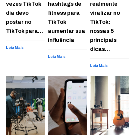
vezes TikTok
hashtags de
realmente
dia devo
fitness para
viralizar no
postar no
TikTok
TikTok:
TikTok para…
aumentar sua
nossas 5
influência
principais
Leia Mais
dicas…
Leia Mais
Leia Mais