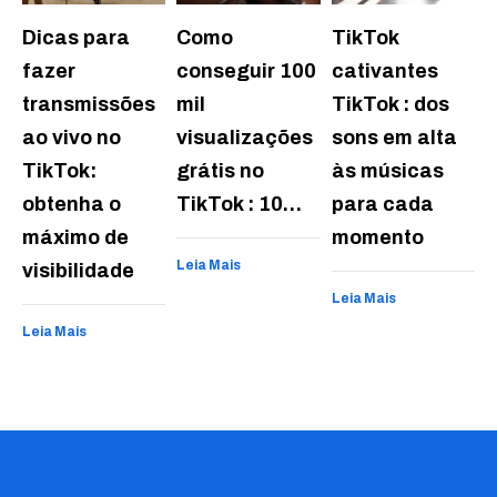
Dicas para
Como
TikTok
fazer
conseguir 100
cativantes
transmissões
mil
TikTok : dos
ao vivo no
visualizações
sons em alta
TikTok:
grátis no
às músicas
obtenha o
TikTok : 10…
para cada
máximo de
momento
Leia Mais
visibilidade
Leia Mais
Leia Mais