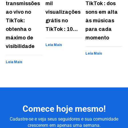
transmissões
mil
TikTok : dos
ao vivo no
visualizações
sons em alta
TikTok:
grátis no
às músicas
obtenha o
TikTok : 10…
para cada
máximo de
momento
Leia Mais
visibilidade
Leia Mais
Leia Mais
Comece hoje mesmo!
Cadastre-se e veja seus seguidores e sua comunidade
crescerem em apenas uma semana.