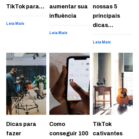
TikTok para…
aumentar sua
nossas 5
influência
principais
Leia Mais
dicas…
Leia Mais
Leia Mais
Dicas para
Como
TikTok
fazer
conseguir 100
cativantes