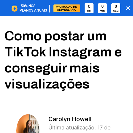
|
-50%
NOS
0
0
0
PROMOÇÃO DE 
ANIVERSÁRIO
PLANOS ANUAIS
HR
MIN
SEG
Como postar um
TikTok Instagram e
conseguir mais
visualizações
Carolyn Howell
Última atualização: 17 de