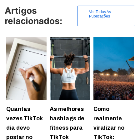
Artigos
Ver Todas As
Publicações
relacionados:
Quantas
As melhores
Como
vezes TikTok
hashtags de
realmente
dia devo
fitness para
viralizar no
postar no
TikTok
TikTok: