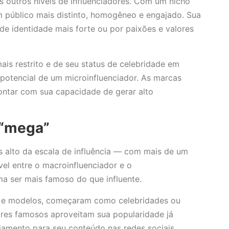
 outros níveis de influenciadores. Com um nicho
 público mais distinto, homogêneo e engajado. Sua
e identidade mais forte ou por paixões e valores
ais restrito e de seu status de celebridade em
 potencial de um microinfluenciador. As marcas
contar com sua capacidade de gerar alto
 “mega”
 alto da escala de influência — com mais de um
vel entre o macroinfluenciador e o
ma ser mais famoso do que influente.
s e modelos, começaram como celebridades ou
ores famosos aproveitam sua popularidade já
jamento para seu conteúdo nas redes sociais.