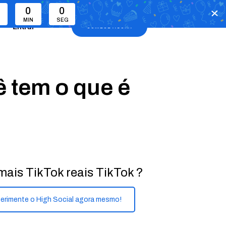
0
0
MIN
SEG
Entrar
COMECE AGORA
ê tem o que é
mais TikTok reais TikTok ?
erimente o High Social agora mesmo!