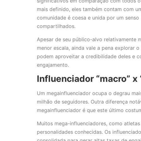
significativos em comparação com todos os
mais definido, eles também contam com um
comunidade é coesa e unida por um senso d
compartilhados.
Apesar de seu público-alvo relativamente m
menor escala, ainda vale a pena explorar o
podem aproveitar a credibilidade deles e 
engajamento.
Influenciador “macro” x
Um megainfluenciador ocupa o degrau mais
milhão de seguidores. Outra diferença notá
megainfluenciador é que este último costu
Muitos mega-influenciadores, como atleta
personalidades conhecidas. Os influenciad
consolidada para gerar altas taxas de enga