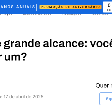
|
0
ANOS ANUAIS
PROMOÇÃO DE ANIVERSÁRIO
HR
Preços
Estudos de caso
Avaliações
Recursos
e grande alcance: voc
r um?
Quer 
: 17 de abril de 2025
Exp