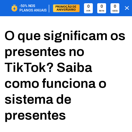
|
-50%
NOS
0
0
0
PROMOÇÃO DE 
ANIVERSÁRIO
PLANOS ANUAIS
HR
MIN
SEG
O que significam os
presentes no
TikTok? Saiba
como funciona o
sistema de
presentes