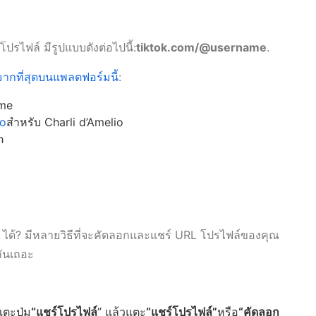
ปรไฟล์ มีรูปแบบดังต่อไปนี้:
tiktok.com/@username
.
มมากที่สุดบนแพลตฟอร์มนี้
:
ame
io
สำหรับ Charli d’Amelio
h
k ได้? มีหลายวิธีที่จะคัดลอกและแชร์ URL โปรไฟล์ของคุณ
ีกันเถอะ
ตะปุ่ม
“แชร์โปรไฟล์
” แล้วแตะ
“แชร์โปรไฟล์”
หรือ
“คัดลอก