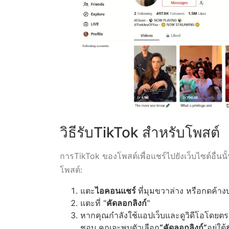
วิธีรับTikTok สำหรับโพสต์
การTikTok ของโพสต์เพื่อแชร์ไปยังเว็บไซต์อื่นนั
โพสต์:
แตะ
ไอคอนแชร์
ที่มุมขวาล่าง หรือกดค้า
แตะที่ "
คัดลอกลิงก์
"
หากคุณกำลังใช้แอปเว็บและดูวิดีโอโดยตรงจา
ชอบ คุณจะพบตัวเลือก
“คัดลอกลิงก์”
อยู่ใต้