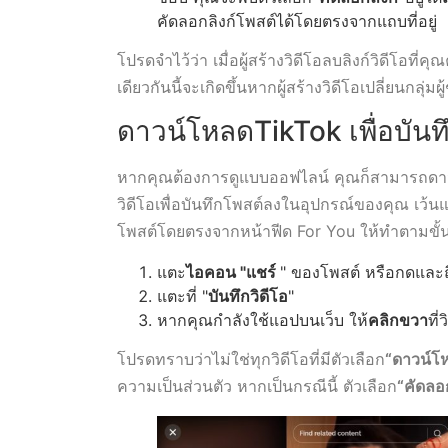
คัดลอกลิงก์โพสต์ได้โดยตรงจากแถบที่อยู่
โปรดจำไว้ว่า เมื่อผู้สร้างวิดีโอลบลิงก์วิดีโอที
เดียวกันนี้จะเกิดขึ้นหากผู้สร้างวิดีโอเปลี่ยนกลุ่ม
ดาวน์โหลดTikTok เพื่อบันทึ
หากคุณต้องการดูแบบออฟไลน์ คุณก็สามารถดาวน
วิดีโอเพื่อบันทึกโพสต์ลงในอุปกรณ์ของคุณ เว้น
โพสต์โดยตรงจากหน้าฟีด For You ให้ทำตามขั้น
แตะ
ไอคอน "แชร์
" ของโพสต์ หรือกดและถื
แตะที่ "
บันทึกวิดีโอ
"
หากคุณกำลังใช้แอปบนเว็บ ให้
คลิกขวา
ที่
โปรดทราบว่าไม่ใช่ทุกวิดีโอที่มีตัวเลือก
“ดาวน์โ
ความเป็นส่วนตัว หากเป็นกรณีนี้ ตัวเลือก
“คัดลอก