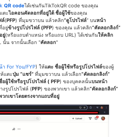
ok
QR code
ได้เช่นกันTikTokQR code ของคุณ
วแตะ
ไอคอนคัดลอกที่อยู่ใต้
ชื่อผู้ใช้
ของคุณ
ล์
(
PFP
) ที่มุมขวาบน แล้วคลิก
“ดูโปรไฟล์
” บน
หน้า
ที่อยู่
ข้างรูปโปรไฟล์ (PFP
) ของคุณ แล้วคลิก
“คัดลอกลิงก์”
ยู่
(หรือแถบตำแหน่ง หรือแถบ URL) ได้เช่นกัน
ให้คลิก
นั้น จากนั้นเลือก "
คัดลอก
"
น้า For You/FYP
) ให้
แตะ
ชื่อผู้ใช้หรือรูปโปรไฟล์
ของผู้
ห้แตะ
ปุ่ม “แชร์”
ที่มุมขวาบน แล้วเลือก
“คัดลอกลิงก์”
่ชื่อผู้ใช้หรือรูปโปรไฟล์ (
PFP
) ของบุคคลนั้น
บนหน้า
่ข้างรูปโปรไฟล์ (
PFP
) ของพวกเขา แล้วคลิก
“คัดลอกลิงก์”
วกเขาโดยตรงจากแถบที่อยู่