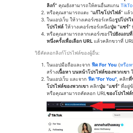
ลิงก์”
คุณยังสามารถให้คนอื่นสแกน
TikT
หรือคุณสามารถแตะ "
แก้ไขโปรไฟล์
" แล้
ในแอปเว็บ ให้วางเคอร์เซอร์เหนือ
รูปโปรไฟ
โปรไฟล์
ให้วางเคอร์เซอร์เหนือ
ปุ่ม “แชร์”
หรือคุณสามารถลากเคอร์เซอร์
ไปยังแถบที่อ
หนึ่งครั้งเพื่อเลือก URL
แล้วคลิกขวาที่ URL 
วิธีคัดลอกลิงก์โปรไฟล์ของผู้อื่น:
ในแอปมือถือและจาก
ฟีด For You
(
หรือห
สร้าง
เนื้อหา
บนหน้าโปรไฟล์ของพวกเขา
ใ
ในแอปเว็บ และจาก
ฟีด "For You"
, คลิก
ที
โปรไฟล์ของพวกเขา
คลิก
ปุ่ม “แชร์”
ที่อยู
หรือคุณสามารถคัดลอก URL
ของโปรไฟล์พ