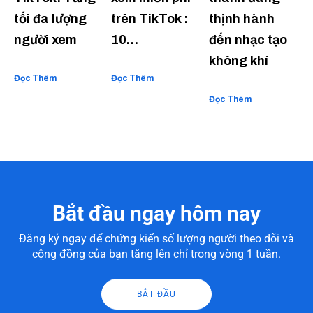
tối đa lượng
trên TikTok :
thịnh hành
người xem
10…
đến nhạc tạo
không khí
Đọc Thêm
Đọc Thêm
Đọc Thêm
Bắt đầu ngay hôm nay
Đăng ký ngay để chứng kiến số lượng người theo dõi và
cộng đồng của bạn tăng lên chỉ trong vòng 1 tuần.
BẮT ĐẦU