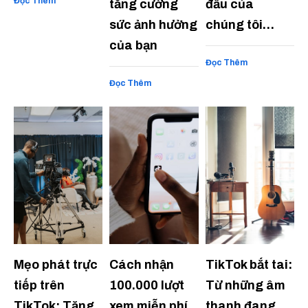
Đọc Thêm
tăng cường
đầu của
sức ảnh hưởng
chúng tôi…
của bạn
Đọc Thêm
Đọc Thêm
Mẹo phát trực
Cách nhận
TikTok bắt tai:
tiếp trên
100.000 lượt
Từ những âm
TikTok: Tăng
xem miễn phí
thanh đang