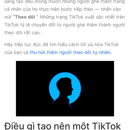
sáng tạo đều mong muốn những người ghé thăm trang
cá nhân của họ thực hiện bước tiếp theo — nhấn vào
nút
“Theo dõi
”. Những trang TikTok xuất sắc nhất trên
TikTok tỷ lệ chuyển đổi từ người ghé thăm thành người
theo dõi rất cao.
Hãy tiếp tục đọc để tìm hiểu cách tối ưu hóa TikTok
của bạn và
thu hút thêm người theo dõi tự nhiên
.
Điều gì tạo nên một TikTok