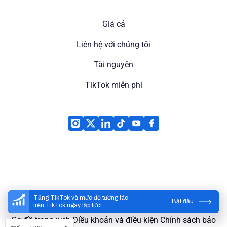
Giá cả
Liên hệ với chúng tôi
Tài nguyên
TikTok miễn phí
High Social
© 2026
Tăng TikTok và mức độ tương tác
Bắt đầu
trên TikTok ngay lập tức!
Sơ đồ trang web
Điều khoản và điều kiện
Chính sách bảo