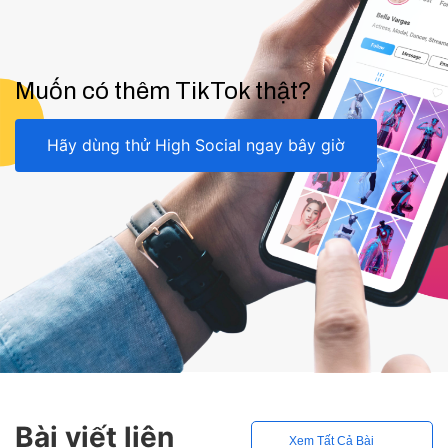
Muốn có thêm TikTok thật?
Hãy dùng thử High Social ngay bây giờ
Bài viết liên
Xem Tất Cả Bài