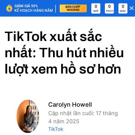
|
GIẢM GIÁ 50%
0
0
0
BÁN CHỚP 
NHOÁNG
KẾ HOẠCH HÀNG NĂM
GIỜ
PHÚT
GIÂY
TikTok xuất sắc
nhất: Thu hút nhiều
lượt xem hồ sơ hơn
Carolyn Howell
Cập nhật lần cuối: 17 tháng
4 năm 2025
TikTok