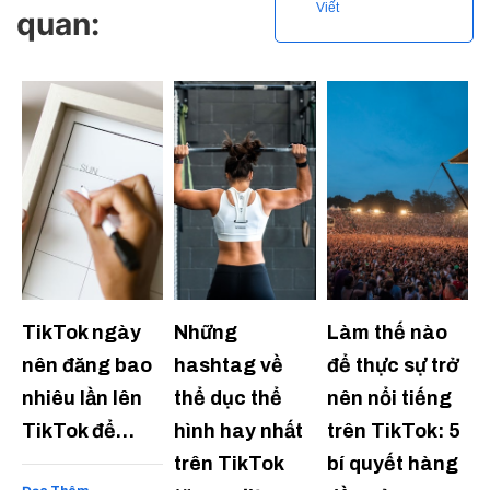
Viết
quan:
TikTok ngày
Những
Làm thế nào
nên đăng bao
hashtag về
để thực sự trở
nhiêu lần lên
thể dục thể
nên nổi tiếng
TikTok để…
hình hay nhất
trên TikTok: 5
trên TikTok
bí quyết hàng