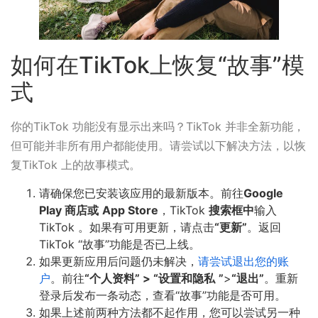
如何在TikTok上恢复“故事”模
式
你的TikTok 功能没有显示出来吗？TikTok 并非全新功能，
但可能并非所有用户都能使用。请尝试以下解决方法，以恢
复TikTok 上的故事模式。
请确保您已安装该应用的最新版本。前往
Google
Play 商店或
App Store
，TikTok
搜索框中
输入
TikTok 。如果有可用更新，请点击
“更新”
。返回
TikTok “故事”功能是否已上线。
如果更新应用后问题仍未解决，
请尝试退出您的账
户
。前往
“个人资料” >
“设置和隐私
”
>
“退出”
。重新
登录后发布一条动态，查看“故事”功能是否可用。
如果上述前两种方法都不起作用，您可以尝试另一种