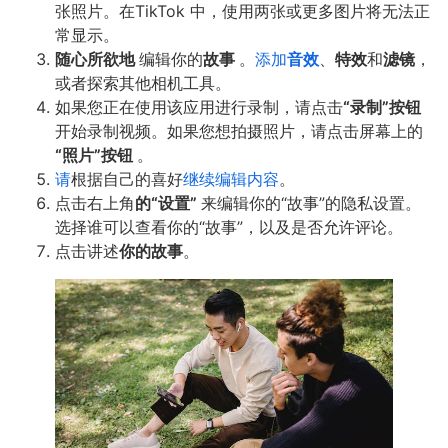
张照片。在TikTok 中，使用两张或更多图片将无法正
常显示。
随心所欲地
编辑你的
故事
。
添加
音效
、
特效
和
滤镜
，
或者探索其他相机工具。
如果您正在使用该应用进行录制，请点击
“录制”按钮
开始录制视频。如果您想拍摄照片，请点击屏幕上的
“照片”按钮
。
请
根据自己的喜好
继续编辑内容
。
点击右上角
的“设置”
来编辑你的“故事”的隐私设置。
选择谁可以查看你的“故事”，以及是否允许评论。
点击讲述
你的故事
。