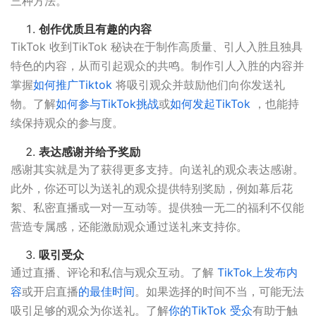
三种方法。
创作优质且有趣的内容
TikTok 收到TikTok 秘诀在于制作高质量、引人入胜且独具
特色的内容，从而引起观众的共鸣。制作引人入胜的内容并
掌握
如何推广Tiktok
将吸引观众并鼓励他们向你发送礼
物。了解
如何参与TikTok挑战
或
如何发起TikTok
，也能持
续保持观众的参与度。
表达感谢并给予奖励
感谢其实就是为了获得更多支持。向送礼的观众表达感谢。
此外，你还可以为送礼的观众提供特别奖励，例如幕后花
絮、私密直播或一对一互动等。提供独一无二的福利不仅能
营造专属感，还能激励观众通过送礼来支持你。
吸引受众
通过直播、评论和私信与观众互动。了解
TikTok上发布内
容
或开启直播
的最佳时间
。如果选择的时间不当，可能无法
吸引足够的观众为你送礼。了解
你的TikTok 受众
有助于触