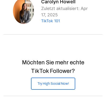
Carolyn Howell
Zuletzt aktualisiert: Apr
17, 2025
TikTok 101
Möchten Sie mehr echte
TikTok Follower?
Try High Social Now!