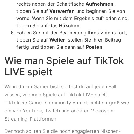
rechts neben der Schaltfläche
Aufnehmen
,
tippen Sie auf
Verwerfen
und beginnen Sie von
vorne. Wenn Sie mit dem Ergebnis zufrieden sind,
tippen Sie auf das
Häkchen
.
Fahren Sie mit der Bearbeitung Ihres Videos fort,
tippen Sie auf
Weiter
, stellen Sie Ihren Beitrag
fertig und tippen Sie dann auf
Posten
.
Wie man Spiele auf TikTok
LIVE spielt
Wenn du ein Gamer bist, solltest du auf jeden Fall
wissen, wie man Spiele auf TikTok LIVE spielt.
TikTokDie Gamer-Community von ist nicht so groß wie
die von YouTube, Twitch und anderen Videospiel-
Streaming-Plattformen.
Dennoch sollten Sie die hoch engagierten Nischen-