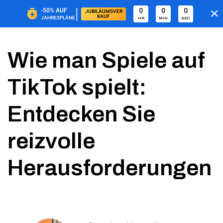
|
-50%
AUF
0
0
0
JUBILÄUMSVER
KAUF
JAHRESPLÄNE
HR
MIN
SEC
Wie man Spiele auf
TikTok spielt:
Entdecken Sie
reizvolle
Herausforderungen