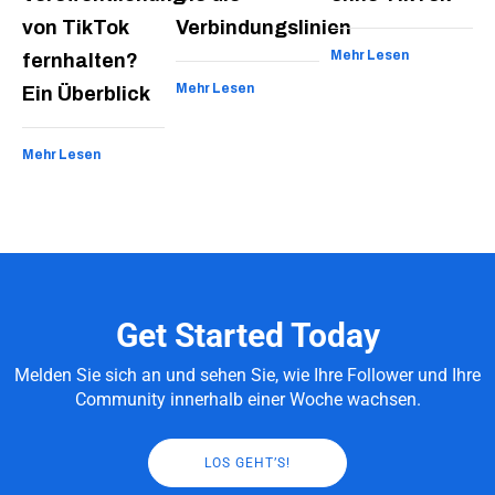
von TikTok
Verbindungslinien
Mehr Lesen
fernhalten?
Mehr Lesen
Ein Überblick
Mehr Lesen
Get Started Today
Melden Sie sich an und sehen Sie, wie Ihre Follower und Ihre
Community innerhalb einer Woche wachsen.
LOS GEHT’S!