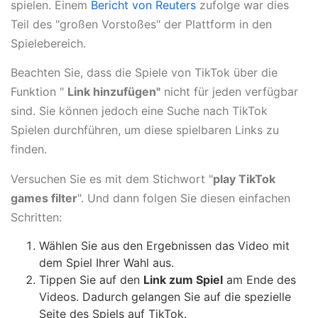
spielen. Einem
Bericht von Reuters
zufolge war dies
Teil des "großen Vorstoßes" der Plattform in den
Spielebereich.
Beachten Sie, dass die Spiele von TikTok über die
Funktion "
Link hinzufügen"
nicht für jeden verfügbar
sind. Sie können jedoch eine Suche nach TikTok
Spielen durchführen, um diese spielbaren Links zu
finden.
Versuchen Sie es mit dem Stichwort "
play TikTok
games filter
". Und dann folgen Sie diesen einfachen
Schritten:
Wählen Sie aus den Ergebnissen das Video mit
dem Spiel Ihrer Wahl aus.
Tippen Sie auf den
Link zum Spiel
am Ende des
Videos. Dadurch gelangen Sie auf die spezielle
Seite des Spiels auf TikTok.