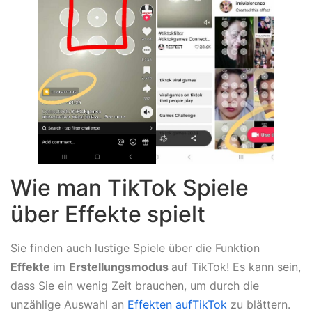
Wie man TikTok Spiele
über Effekte spielt
Sie finden auch lustige Spiele über die Funktion
Effekte
im
Erstellungsmodus
auf TikTok! Es kann sein,
dass Sie ein wenig Zeit brauchen, um durch die
unzählige Auswahl an
Effekten aufTikTok
zu blättern.