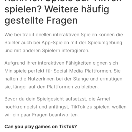
spielen? Weitere häufig
gestellte Fragen
Wie bei traditionellen interaktiven Spielen können die
Spieler auch bei App-Spielen mit der Spielumgebung
und mit anderen Spielern interagieren.
Aufgrund ihrer interaktiven Fähigkeiten eignen sich
Minispiele perfekt für Social-Media-Plattformen. Sie
halten die NutzerInnen bei der Stange und ermutigen
sie, länger auf den Plattformen zu bleiben.
Bevor du dein Spielgesicht aufsetzst, die Ärmel
hochkrempelst und anfängst, TikTok zu spielen, wollen
wir ein paar Fragen beantworten.
Can you play games on TikTok?