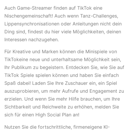
Auch Game-Streamer finden auf TikTok eine
Nischengemeinschaft! Auch wenn Tanz-Challenges,
Lippensynchronisationen oder Anleitungen nicht dein
Ding sind, findest du hier viele Möglichkeiten, deinen
Interessen nachzugehen.
Für Kreative und Marken können die Minispiele von
TikTokeine neue und unterhaltsame Möglichkeit sein,
Ihr Publikum zu begeistern. Entdecken Sie, wie Sie auf
TikTok Spiele spielen können und haben Sie einfach
Spaß dabei! Laden Sie Ihre Zuschauer ein, ein Spiel
auszuprobieren, um mehr Aufrufe und Engagement zu
erzielen. Und wenn Sie mehr Hilfe brauchen, um Ihre
Sichtbarkeit und Reichweite zu erhöhen, melden Sie
sich für einen High Social Plan an!
Nutzen Sie die fortschrittliche, firmeneigene KI-