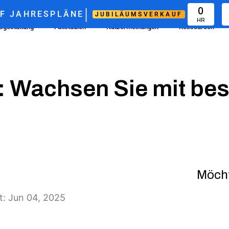
|
0
F
JAHRESPLÄNE
JUBILÄUMSVERKAUF
HR
isgestaltung
Fallstudien
Nutzermeinungen
Ressourcen
k: Wachsen Sie mit b
Möcht
rt: Jun 04, 2025