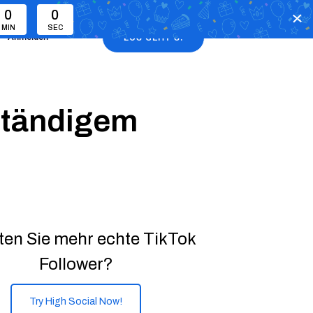
0
0
MIN
SEC
Anmelden
LOS GEHT’S!
eständigem
en Sie mehr echte TikTok
Follower?
Try High Social Now!