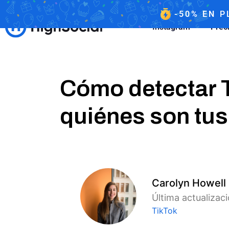
-50%
EN
P
Instagram
Prec
Cómo detectar T
quiénes son tu
Carolyn Howell
Última actualizaci
TikTok