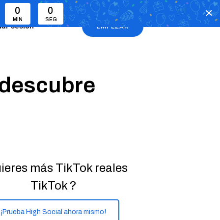
0
0
MIN
SEG
ciar sesión
EMPEZAR
 descubre
ieres más TikTok reales
TikTok ?
¡Prueba High Social ahora mismo!