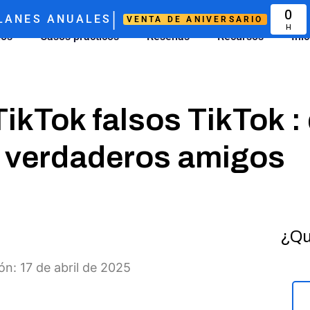
|
0
LANES ANUALES
VENTA DE ANIVERSARIO
H
ios
Casos prácticos
Reseñas
Recursos
Ini
ikTok falsos TikTok :
s verdaderos amigos
¿Qu
ón: 17 de abril de 2025