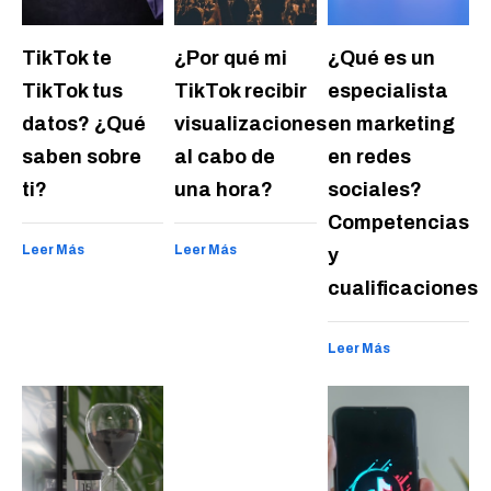
TikTok te
¿Por qué mi
¿Qué es un
TikTok tus
TikTok recibir
especialista
datos? ¿Qué
visualizaciones
en marketing
saben sobre
al cabo de
en redes
ti?
una hora?
sociales?
Competencias
Leer Más
Leer Más
y
cualificaciones
Leer Más