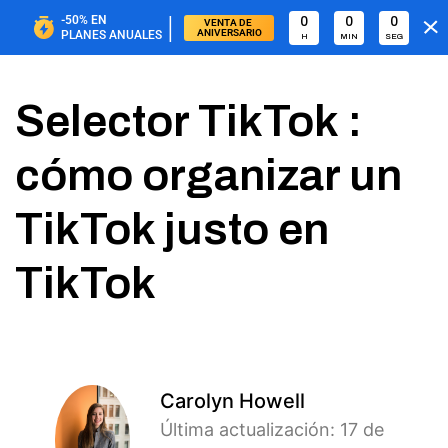
|
-50%
EN
0
0
0
VENTA DE 
ANIVERSARIO
PLANES ANUALES
H
MIN
SEG
Selector TikTok :
cómo organizar un
TikTok justo en
TikTok
Carolyn Howell
Última actualización: 17 de