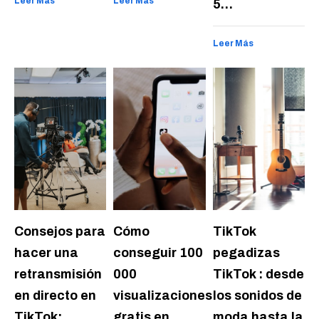
Leer Más
Leer Más
5…
Leer Más
Consejos para
Cómo
TikTok
hacer una
conseguir 100
pegadizas
retransmisión
000
TikTok : desde
en directo en
visualizaciones
los sonidos de
TikTok:
gratis en
moda hasta la