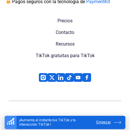
Pagos seguros con la tecnología de
PaymentKit
Precios
Contacto
Recursos
TikTok gratuitas para TikTok
High Social
© 2026
¡Aumenta al instante tus TikTok y tu
Empezar
interacción TikTok !