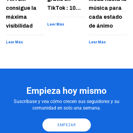
consigue la
TikTok : 10…
música para
máxima
cada estado
Leer Más
visibilidad
de ánimo
Leer Más
Leer Más
Empieza hoy mismo
Suscríbase y vea cómo crecen sus seguidores y su
comunidad en solo una semana.
EMPEZAR