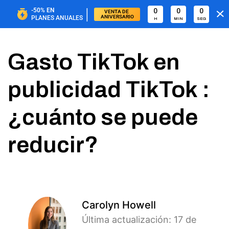
|
-50%
EN
0
0
0
VENTA DE 
ANIVERSARIO
PLANES ANUALES
H
MIN
SEG
Gasto TikTok en
publicidad TikTok :
¿cuánto se puede
reducir?
Carolyn Howell
Última actualización: 17 de