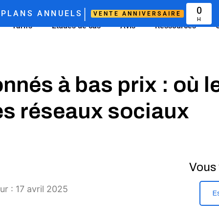
|
0
PLANS ANNUELS
VENTE ANNIVERSAIRE
H
Tarifs
Études de cas
Avis
Ressources
nés à bas prix : où l
es réseaux sociaux
Vous 
ur : 17 avril 2025
E