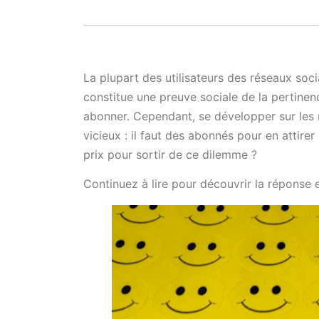
La plupart des utilisateurs des réseaux so
constitue une preuve sociale de la pertinence
abonner. Cependant, se développer sur les 
vicieux : il faut des abonnés pour en attire
prix pour sortir de ce dilemme ?
Continuez à lire pour découvrir la réponse 