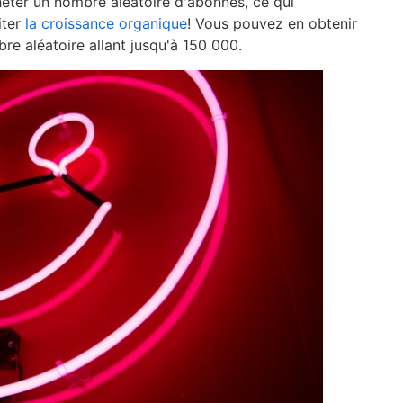
heter un nombre aléatoire d'abonnés, ce qui
iter
la croissance organique
! Vous pouvez en obtenir
bre aléatoire allant jusqu'à 150 000.