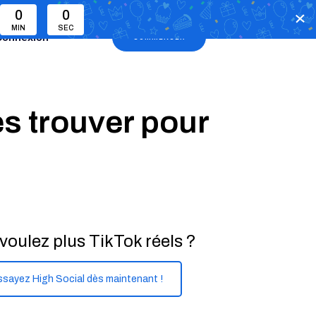
0
0
MIN
SEC
Connexion
COMMENCER
es trouver pour
voulez plus TikTok réels ?
ssayez High Social dès maintenant !