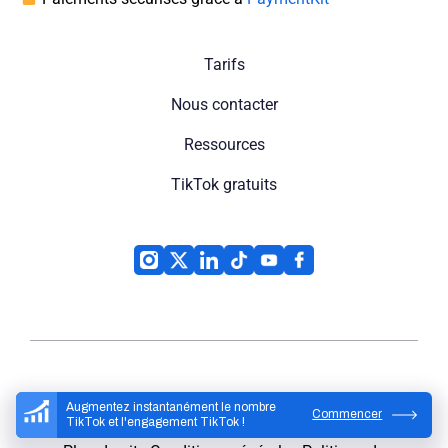
Tarifs
Nous contacter
Ressources
TikTok gratuits
High Social
© 2026
Augmentez instantanément le nombre
Commencer
TikTok et l'engagement TikTok !