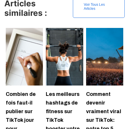
Articles
Voir Tous Les
Articles
similaires :
Combien de
Les meilleurs
Comment
fois faut-il
hashtags de
devenir
publier sur
fitness sur
vraiment viral
TikTok jour
TikTok
sur TikTok:
pour…
booster votre
notre top 5…