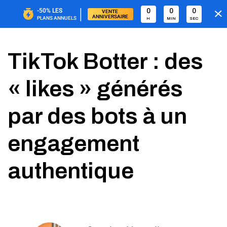
|
-50%
LES
0
0
0
VENTE 
ANNIVERSAIRE
PLANS ANNUELS
H
MIN
SEC
TikTok Botter : des
« likes » générés
par des bots à un
engagement
authentique