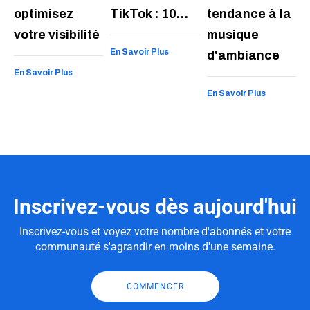
optimisez
TikTok : 10…
tendance à la
votre visibilité
musique
En Savoir Plus
d'ambiance
En Savoir Plus
En Savoir Plus
Inscrivez-vous dès aujourd'hui
Inscrivez-vous et voyez votre nombre d'abonnés et votre
communauté s'agrandir en moins d'une semaine.
COMMENCER