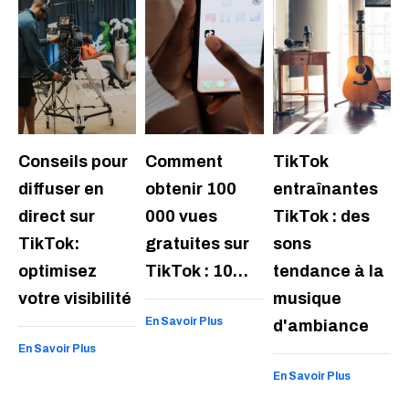
Conseils pour
Comment
TikTok
diffuser en
obtenir 100
entraînantes
direct sur
000 vues
TikTok : des
TikTok:
gratuites sur
sons
optimisez
TikTok : 10…
tendance à la
votre visibilité
musique
En Savoir Plus
d'ambiance
En Savoir Plus
En Savoir Plus