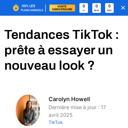
|
-50%
LES
0
0
0
VENTE 
ANNIVERSAIRE
PLANS ANNUELS
H
MIN
SEC
Tendances TikTok :
prête à essayer un
nouveau look ?
Carolyn Howell
Dernière mise à jour : 17
avril 2025
TikTok