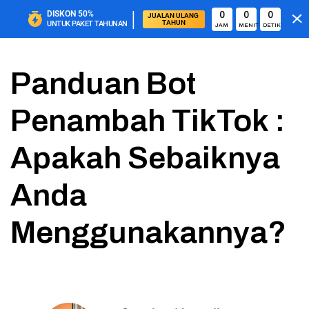
|
DISKON
50%
0
0
0
JUALAN ULANG 
TAHUN
UNTUK PAKET TAHUNAN
JAM
MENIT
DETIK
Panduan Bot
Penambah TikTok :
Apakah Sebaiknya
Anda
Menggunakannya?