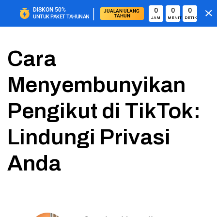
|
DISKON
50%
0
0
0
JUALAN ULANG 
TAHUN
UNTUK PAKET TAHUNAN
JAM
MENIT
DETIK
Cara
Menyembunyikan
Pengikut di TikTok:
Lindungi Privasi
Anda