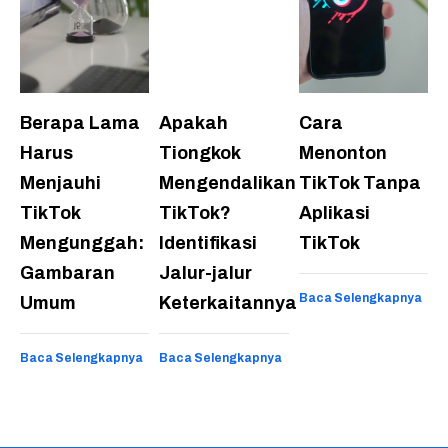
Berapa Lama
Apakah
Cara
Harus
Tiongkok
Menonton
Menjauhi
Mengendalikan
TikTok Tanpa
TikTok
TikTok?
Aplikasi
Mengunggah:
Identifikasi
TikTok
Gambaran
Jalur-jalur
Baca Selengkapnya
Umum
Keterkaitannya
Baca Selengkapnya
Baca Selengkapnya