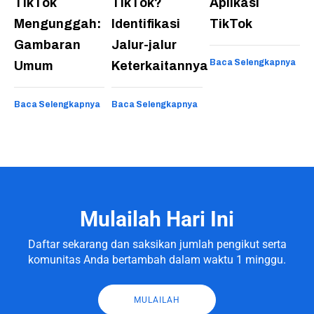
TikTok
TikTok?
Aplikasi
Mengunggah:
Identifikasi
TikTok
Gambaran
Jalur-jalur
Baca Selengkapnya
Umum
Keterkaitannya
Baca Selengkapnya
Baca Selengkapnya
Mulailah Hari Ini
Daftar sekarang dan saksikan jumlah pengikut serta
komunitas Anda bertambah dalam waktu 1 minggu.
MULAILAH