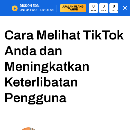
|
DISKON
50%
0
0
0
JUALAN ULANG 
TAHUN
UNTUK PAKET TAHUNAN
JAM
MENIT
DETIK
Cara Melihat TikTok
Anda dan
Meningkatkan
Keterlibatan
Pengguna